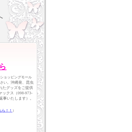
へ
ら
ショッピングモール
沖縄発、昆虫
さい。
れたグッズをご提供
ックス（098-973-
お返事いたします）。
ちら！！
）