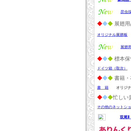
昆虫
◆
◆
◆
展翅用
オリジナル展翅板
展翅
◆
◆
◆
標本保
ドイツ箱（取次）
◆
◆
◆
書籍・
書 籍
オリジ
◆
◆
◆
忙しい
その他のネットシ
双尾
Ⅱ