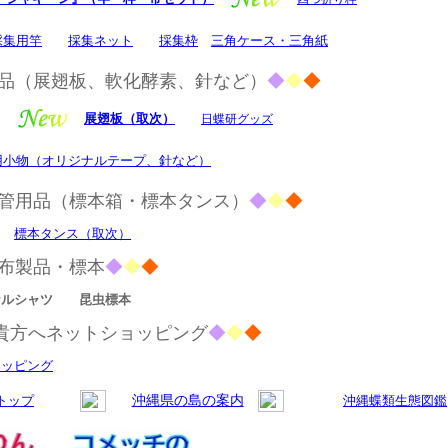
採集用竿
採集ネット
採集枠
三角ケース・三角紙
品（展翅板、軟化酵素、針など）
◆
◆
◆
展翅板（取次）
日蝶研グッズ
用小物（オリジナルテープ、針など）
管用品（標本箱・標本タンス）
◆
◆
◆
標本タンス（取次）
布製品・標本
◆
◆
◆
ナルシャツ
昆虫標本
貴方へ
ネットショッピング
◆
◆
◆
ョッピング
トップ
沖縄県の島の案内
沖縄蝶類生態図鑑