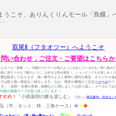
ようこそ、ありんくりんモール「島蝶」
双尾
Ⅱ
（フタオツー）へようこそ
お問い合わせ，ご注文・ご要望はこちらか
りんモール「島蝶」へ。沖縄のマチヤーが島のように点在しているのを一挙に集めて
の島に巡ろうかな？蝶のように、お好きな島を散策！。ショッピングをお楽しみくだ
を通信販売しております。使い勝手のよさと携帯に便利な商品，オリジナル溢
こでは取り扱い商品をご紹介します。なお、用具や書籍のご注文は
メール
やファ
します。（送料・在庫の有無，納期などに関しましては折り返し，メールにて
」特製の展翅テープを取り扱っています！
。
め！
『小路嘉明の蝶を楽しむ』（
詳しい
商品案内、目次はこ
品（竿、ネット、枠、三角ケース）
◆
◆
◆
『シャキーン』（竿・枠一帯セット）
四つ折り枠