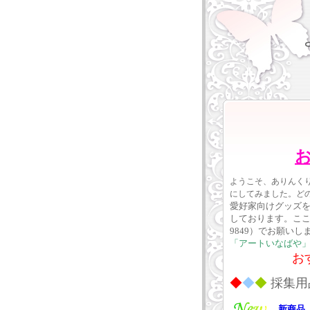
ようこそ、ありんく
にしてみました。ど
愛好家向けグッズ
しております。こ
9849）でお願い
「アートいなばや
おすす
◆
◆
◆
採集用
新商品