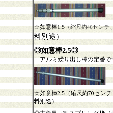
☆如意棒1.5
（縮尺約46センチ
料別途）
◎如意棒2.5◎
アルミ繰り出し棒の定番で
☆如意棒2.5（縮尺約70セン
料別途）