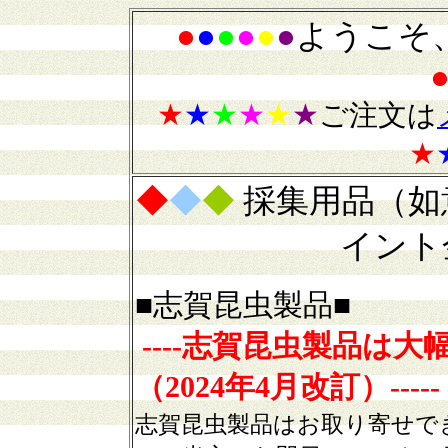
●
●
●
●
●
●
ようこそ
★
★
★
★
★
★
ご注文は
★
◆
◆
◆
採集用品（如
イント
■志賀昆虫製品■
----志賀昆虫製品は
（202
4
年
4
月改訂）-----
志賀昆虫製品はお取り寄せで