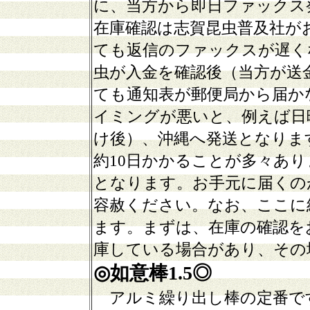
に、当方から即日ファックス
在庫確認は志賀昆虫普及社が
ても返信のファックスが遅く
虫が入金を確認後（当方が送
ても通知表が郵便局から届か
イミングが悪いと、例えば日
け後）、沖縄へ発送となりま
約10日かかることが多々あり
となります。お手元に届くの
容赦ください
。
なお、ここに
ます。まずは、在庫の確認を
庫している場合があり、その
◎如意棒1.5◎
アルミ繰り出し棒の定番で