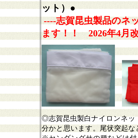
ット）
●
----志賀昆虫製品
のネ
ます！！
2026年4月
改
◎志賀昆虫製白ナイロンネッ
分かと思います。尾状突起な