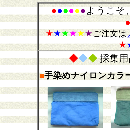
●
●
●
●
●
●
ようこそ
★
★
★
★
★
★
ご注文は
★
◆
◆
◆
採集用
■
手染めナイロンカラ