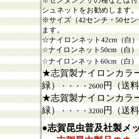
※センダングサの種などは付
シュネットをお勧めします。
※サイズ（42センチ・50セ
ます。
☆ナイロンネット42cm（白）
☆ナイロンネット50cm（白）
☆ナイロンネット60cm（白）
★志賀製ナイロンカラー
緑
）
円（送
・・・・
26
00
★志賀製ナイロンカラー
緑）
円（送
・・・・
32
00
●
志賀昆虫普及社
製
メ