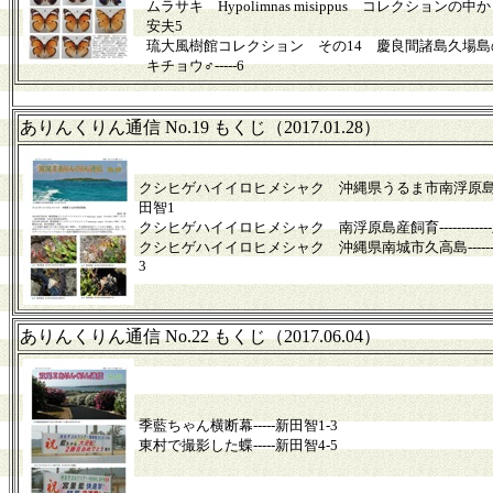
ムラサキ Hypolimnas misippus コレクションの中から-
安夫5
琉大風樹館コレクション その14 慶良間諸島久場島
キチョウ♂-----
6
ありんくりん通信 No.19 もくじ（2017.01.28）
クシヒゲハイイロヒメシャク 沖縄県うるま市南浮原島------
田智1
クシヒゲハイイロヒメシャク 南浮原島産飼育-----------
クシヒゲハイイロヒメシャク 沖縄県南城市久高島--------
3
ありんくりん通信 No.22 もくじ（2017.06.04）
季藍ちゃん横断幕-----新田智1-3
東村で撮影した蝶-----新田智4-5