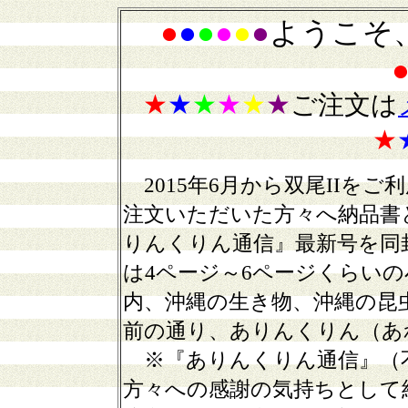
●
●
●
●
●
●
ようこそ
★
★
★
★
★
★
ご注文は
★
2015年6月から双尾IIを
注文いただいた方々へ納品書
りんくりん通信』最新号を同
は4ページ～6ページくらい
内、沖縄の生き物、沖縄の昆
前の通り、ありんくりん（あ
※『ありんくりん通信』（
方々への感謝の気持ちとして