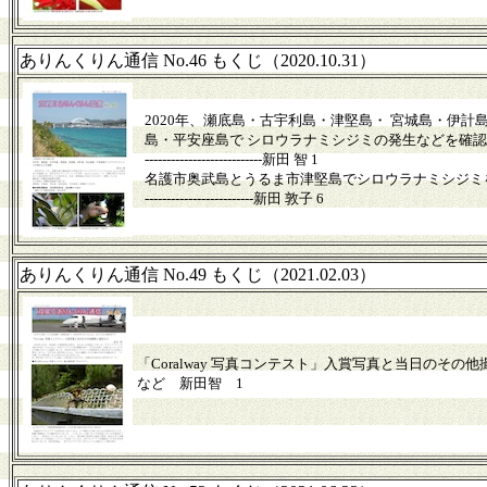
ありんくりん通信 No.46 もくじ（2020.10.31）
2020年、瀬底島・古宇利島・津堅島・ 宮城島・伊計
島・平安座島で シロウラナミシジミの発生などを確認
---------------------------新田 智 1
名護市奥武島とうるま市津堅島でシロウラナミシジミ
-------------------------新田 敦子 6
ありんくりん通信 No.49 もくじ（2021.02.03）
「Coralway 写真コンテスト」入賞写真と当日のその
など 新田智 1