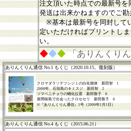
注文頂いた時点での最新号を
発送は出来かねますのでご勘
※基本は最新号を同封して
定いただければプリントしま
い。
◆
◆
◆
「ありんくりん
ありんくりん通信 No.1 もくじ（2020.10.15。復刻版）
クロマダラソテツシジミの白化個体 新田智 1
2008年、石垣島のキミスジ 新田智 2
ツマベニチョウの蛹化位置 新田敦子 6
座間味島で出会ったクロセセリ 新田敦子 6
※『ありんくりん通信』1号（2009年1月1日）
ありんくりん通信 No.4 もくじ（2015.06.21）