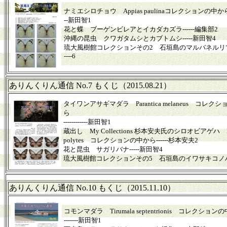
ナミエシロチョウ Appias paulinaコレクションの中か
--新田智1
花と蝶 ブーゲンビレアとイカダカズラ------編集部2
沖縄の昆虫 クワガタムシとカブトムシ-----新田智4
琉大風樹館コレクションその2 石垣島のマルバネルリ
----6
ありんくりん通信 No.7 もくじ（2015.08.21）
タイワンアサギマダラ Parantica melaneus コレク
ら
------------新田智1
蔵出し My Collections 杉本安夫氏のシロオビアゲハ Pa
polytes コレクションの中から------杉本安夫2
花と昆虫 サガリバナ-----新田智4
琉大風樹館コレクションその5 石垣島のイワサキコノハ♂-
ありんくりん通信 No.10 もくじ（2015.11.10）
コモンマダラ Tirumala septentrionis コレクションの中
-------新田智1