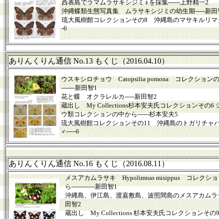
西表島でラマムラサキシジミ♀を採集------上野精一2
沖縄蝶類生態写真集 ムラサキシジミの幼生期-----新田
琉大風樹館コレクションその8 沖縄島のマサキルリマダラ
-
6
ありんくりん通信 No.13 もくじ（2016.04.10）
ウスキシロチョウ Catopsilia pomona コレクションの中
-------新田智1
花と蝶 オクラレルカ-----新田智2
蔵出し My Collections杉本安夫氏コレクションその6
ウ類コレクションの中から------杉本安夫5
琉大風樹館コレクションその11 沖縄島のトガリチャ
♂-----
6
ありんくりん通信 No.16 もくじ（2016.08.11）
メスアカムラサキ Hypolimnas misippus コレク
ら------------新田智1
沖縄島、伊江島、渡嘉敷島、波照間島のメスアカムラサキ-
田智2
蔵出し My Collections 杉本安夫氏コレクションそ