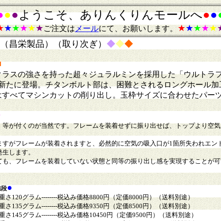
●
●
●
ようこそ、ありんくりんモールへ
●
●
★
★
★
★
★
★
★
★
★
★
★
ご注文は
メール
にて、お願いします。
II（昌栄製品）
（
取り次ぎ
）
◆
◆
◆
■
クラスの強さを持った超々ジュラルミンを採用した「ウルトラ
」として新たに登場。チタンボルト部は、困難とされるロングホール
はすべてマシンカットの削り出し。玉枠サイズに合わせたパー
★
）等が付くのが当然です。フレームを装着せずに振り出せば、トップより空気
ますがフレームが装着されますと、必然的に空気の吸入口が1箇所失われエン
発生します。
ても、フレームを装着していない状態と同等の振り出し感を実現することが可
●
値段
さ120グラム--------税込み価格8800円（定価8000円）（送料別途）
135グラム--------税込み価格9350
円（定価8
5
00円）（送料別途）
145グラム--------税込み価格10450
円（定価9
5
00円）（送料別途）