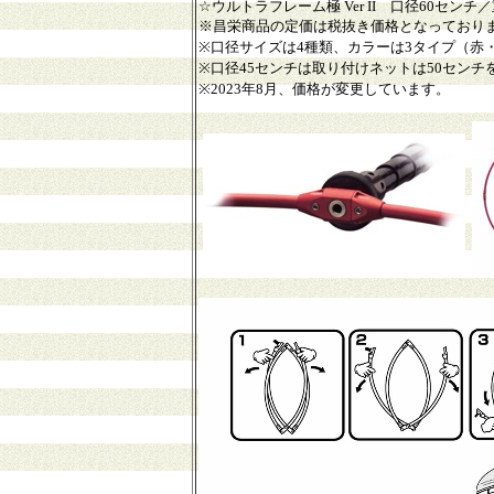
☆
ウルトラフレーム極 Ver II 口径60センチ／重さ
※昌栄商品の定価は税抜き価格となっており
※口径サイズは4種類、カラーは3タイプ（
※口径45センチは取り付けネットは50センチ
※2023年8月、価格が変更しています。