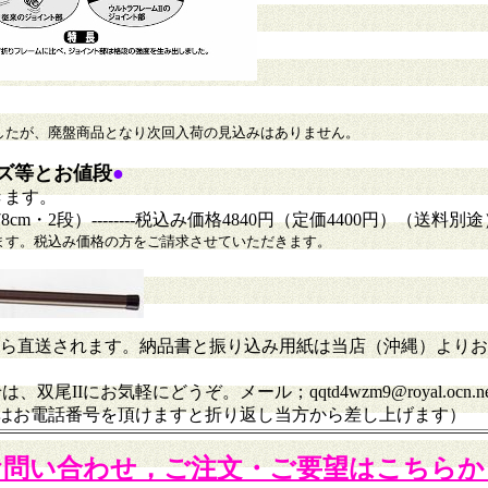
したが、廃盤商品となり次回入荷の見込みはありません。
ズ等とお値段
●
きます。
cm・2段）--------税込み価格4840円（定価4400円）（送料別
ます。税込み価格の方をご請求させていただきます。
ら直送されます。納品書と振り込み用紙は当店（沖縄）よりお
Iにお気軽にどうぞ。メール；qqtd4wzm9@royal.ocn.ne.
電の場合はお電話番号を頂けますと折り返し当方から差し上げます）
お問い合わせ，ご注文・ご要望はこちらか