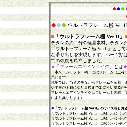
●
●
●
◆
◆
◆
ウルトラフレーム極 Ver 
■
「
ウルトラフレーム極 Ver II」
チタンの約半分の軽量素材、チタン
「ウルトラフレーム極 Ver II
な滑り出しを実現します。パーツ類
ての強度を確立しました。
★
「フレームエアインテイク」とは
本来、シャフト（柄）にはフレーム（玉枠
思います。
現場では、当然の事ながらフレームを装着し
やす事が困難になり最後まで出にくい現象が
フレームエアインテイクはフレームを装着し
により異なります）。
●
「ウルトラフレーム極 Ver II」のサイズ等とお
☆ウルトラフレーム極 Ver II 口径40センチ／重
☆ウルトラフレーム極 Ver II 口径45センチ／重さ
☆ウルトラフレーム極 Ver II 口径50センチ／重さ