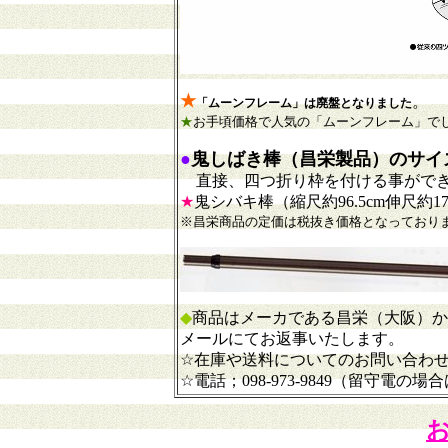
★
。
「ムーンフレーム」は廃盤となりました
★
お手頃価格で人気の「ムーンフレーム」で
●
鬼しばき棒（昌栄製品）のサイ
直接、四つ折り枠を付ける事がで
★
鬼シバキ棒（縮尺約96.5cm伸尺約178
※昌栄商品の定価は税抜き価格となっており
◆
商品はメーカである昌栄（大阪）か
メールにてお返事いたします
。
☆在庫や送料についてのお問い合わせは、双尾I
☆電話；098-973-9849（留守